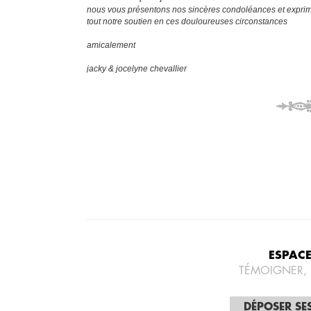
nous vous présentons nos sincères condoléances et expri
tout notre soutien en ces douloureuses circonstances
amicalement
jacky & jocelyne chevallier
ESPAC
TÉMOIGNER,
DÉPOSER SE