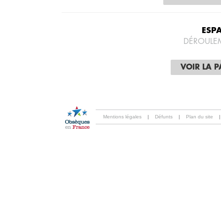
ESP
DÉROULE
VOIR LA 
Mentions légales
|
Défunts
|
Plan du site
|