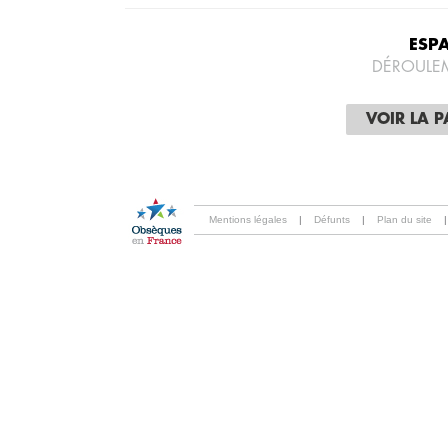
ESP
DÉROULE
VOIR LA 
Mentions légales
|
Défunts
|
Plan du site
|