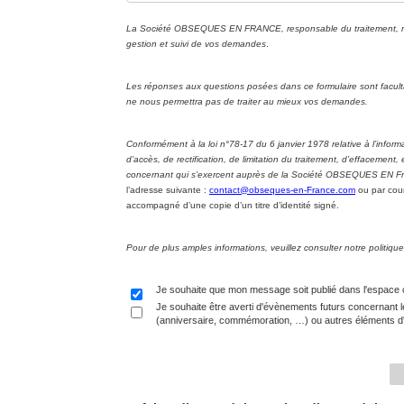
La Société OBSEQUES EN FRANCE, responsable du traitement, met 
gestion et suivi de vos demandes
.
Les réponses aux questions posées dans ce formulaire sont facul
ne nous permettra pas de traiter au mieux vos demandes.
Conformément à la loi n°78-17 du 6 janvier 1978 relative à l’informa
d’accès, de rectification, de limitation du traitement, d’effacement
concernant qui s’exercent auprès de la Société OBSEQUES EN Fran
l’adresse suivante :
contact@obseques-en-France.com
ou par cour
accompagné d’une copie d’un titre d’identité signé.
Pour de plus amples informations, veuillez consulter notre politi
Je souhaite que mon message soit publié dans l'espace
Je souhaite être averti d'évènements futurs concernant l
(anniversaire, commémoration, …) ou autres éléments d'