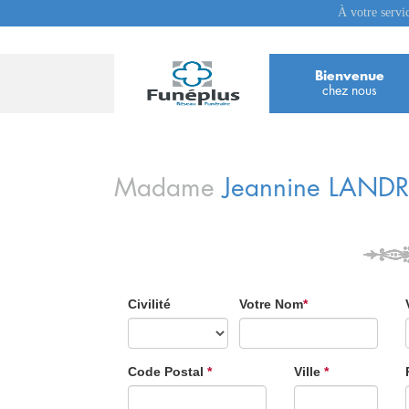
À votre servi
Bienvenue
chez nous
Madame
Jeannine
LANDR
Civilité
Votre Nom
*
Code Postal
*
Ville
*