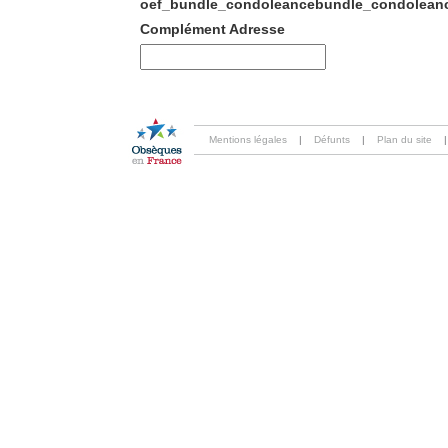
oef_bundle_condoleancebundle_condoleanc
Complément Adresse
Mentions légales
|
Défunts
|
Plan du site
|