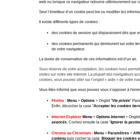
web ou lorsque ce navigateur retourne ultérieurement sur c
Seul l’émetteur d’un cookie peut lire ou modifier les inform
Il existe différents types de cookies :
des cookies de session qui disparaissent dès que vous
des cookies permanents qui demeurent sur votre term
de votre navigateur.
La durée de conservation de ces informations est d’un an.
Sous réserve de votre acceptation, les cookies nous permet
visites sur notre site Internet. La plupart des navigateurs a
cookies, vous pouvez aller sur l’onglet « aide » de votre na
Vous êtes informé que vous pouvez vous s’opposer à l'enreg
Firefox :
Menu
>
Options
> Onglet "
Vie privée
"
Para
Enfin, décocher la case "
Accepter les cookies tier
Internet Explorer
Menu
>
Options Internet
> Onglet
avancés
.
Cochez ensuite la case "
Ignorer la gesti
Chrome ou Chromium :
Menu
>
Paramètres
>
Aff
contenu
puis cocher la case
Bloquer les cookies e