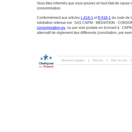
Vous êtes informés que vous pouvez en tout état de cause 
consommation.
Conformément aux articles
L.616-1
et
R.616-1
du code de la
médiation retenue est : SAS CNPM - MÉDIATION - CONSOMMA
consommation.eu
ou par voie postale en écrivant à : 
alternatif de règlement des différends (conciliation, par ex
Mentions légales
|
Défunts
|
Plan du site
|