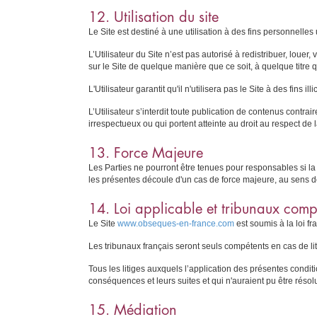
12. Utilisation du site
Le Site est destiné à une utilisation à des fins personnelles
L’Utilisateur du Site n’est pas autorisé à redistribuer, loue
sur le Site de quelque manière que ce soit, à quelque titre 
L'Utilisateur garantit qu'il n'utilisera pas le Site à des fins illic
L’Utilisateur s’interdit toute publication de contenus contra
irrespectueux ou qui portent atteinte au droit au respect de l
13. Force Majeure
Les Parties ne pourront être tenues pour responsables si la
les présentes découle d'un cas de force majeure, au sens de 
14. Loi applicable et tribunaux comp
Le Site
www.obseques-en-france.com
est soumis à la loi fr
Les tribunaux français seront seuls compétents en cas de lit
Tous les litiges auxquels l’application des présentes condition
conséquences et leurs suites et qui n'auraient pu être réso
15. Médiation