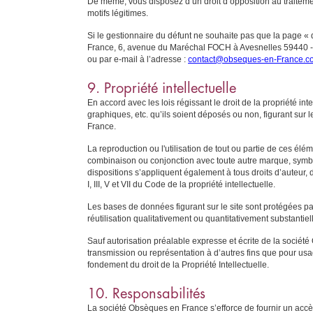
De même, vous disposez d’un droit d’opposition au traitem
motifs légitimes.
Si le gestionnaire du défunt ne souhaite pas que la page « 
France, 6, avenue du Maréchal FOCH à Avesnelles 59440 - Fr
ou par e-mail à l’adresse :
contact@obseques-en-France.c
9. Propriété intellectuelle
En accord avec les lois régissant le droit de la propriété int
graphiques, etc. qu’ils soient déposés ou non, figurant sur 
France.
La reproduction ou l'utilisation de tout ou partie de ces élé
combinaison ou conjonction avec toute autre marque, symbol
dispositions s’appliquent également à tous droits d’auteur, 
I, III, V et VII du Code de la propriété intellectuelle.
Les bases de données figurant sur le site sont protégées par 
réutilisation qualitativement ou quantitativement substanti
Sauf autorisation préalable expresse et écrite de la sociét
transmission ou représentation à d’autres fins que pour usag
fondement du droit de la Propriété Intellectuelle.
10. Responsabilités
La société Obsèques en France s’efforce de fournir un accès