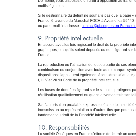
De même, vous disposez d’un droit d’opposition au traitem
motifs légitimes.
Si le gestionnaire du défunt ne souhaite pas que la page « 
France, 6, avenue du Maréchal FOCH à Avesnelles 59440 - Fr
ou par e-mail à l’adresse :
contact@obseques-en-France.c
9. Propriété intellectuelle
En accord avec les lois régissant le droit de la propriété int
graphiques, etc. qu’ils soient déposés ou non, figurant sur 
France.
La reproduction ou l'utilisation de tout ou partie de ces élé
combinaison ou conjonction avec toute autre marque, symbol
dispositions s’appliquent également à tous droits d’auteur, 
I, III, V et VII du Code de la propriété intellectuelle.
Les bases de données figurant sur le site sont protégées par 
réutilisation qualitativement ou quantitativement substanti
Sauf autorisation préalable expresse et écrite de la sociét
transmission ou représentation à d’autres fins que pour usag
fondement du droit de la Propriété Intellectuelle.
10. Responsabilités
La société Obsèques en France s’efforce de fournir un accès