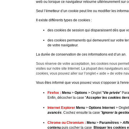
web ou lorsque ce navigateur retourne ultérieurement sur c
Seul l’émetteur d’un cookie peut lire ou modifier les inform
Il existe différents types de cookies :
des cookies de session qui disparaissent dès que vous
des cookies permanents qui demeurent sur votre term
de votre navigateur.
La durée de conservation de ces informations est d’un an.
Sous réserve de votre acceptation, les cookies nous permet
visites sur notre site Internet. La plupart des navigateurs a
cookies, vous pouvez aller sur l’onglet « aide » de votre na
Vous êtes informé que vous pouvez vous s’opposer à l'enreg
Firefox :
Menu
>
Options
> Onglet "
Vie privée
"
Para
Enfin, décocher la case "
Accepter les cookies tier
Internet Explorer
Menu
>
Options Internet
> Onglet
avancés
.
Cochez ensuite la case "
Ignorer la gesti
Chrome ou Chromium :
Menu
>
Paramètres
>
Aff
contenu
puis cocher la case
Bloquer les cookies e