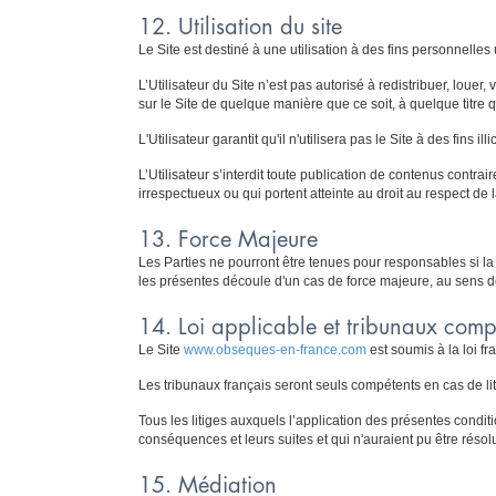
12. Utilisation du site
Le Site est destiné à une utilisation à des fins personnelles
L’Utilisateur du Site n’est pas autorisé à redistribuer, loue
sur le Site de quelque manière que ce soit, à quelque titre 
L'Utilisateur garantit qu'il n'utilisera pas le Site à des fins illic
L’Utilisateur s’interdit toute publication de contenus contra
irrespectueux ou qui portent atteinte au droit au respect de l
13. Force Majeure
Les Parties ne pourront être tenues pour responsables si la
les présentes découle d'un cas de force majeure, au sens de 
14. Loi applicable et tribunaux comp
Le Site
www.obseques-en-france.com
est soumis à la loi fr
Les tribunaux français seront seuls compétents en cas de lit
Tous les litiges auxquels l’application des présentes condition
conséquences et leurs suites et qui n'auraient pu être réso
15. Médiation