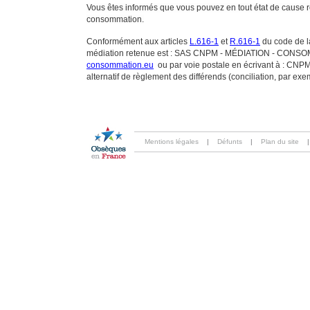
Vous êtes informés que vous pouvez en tout état de cause 
consommation.
Conformément aux articles
L.616-1
et
R.616-1
du code de la
médiation retenue est : SAS CNPM - MÉDIATION - CONSOMMA
consommation.eu
ou par voie postale en écrivant à : 
alternatif de règlement des différends (conciliation, par ex
Mentions légales
|
Défunts
|
Plan du site
|