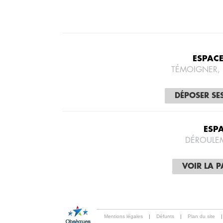
ESPAC
TÉMOIGNER,
DÉPOSER SE
ESP
DÉROULE
VOIR LA 
Mentions légales
|
Défunts
|
Plan du site
|