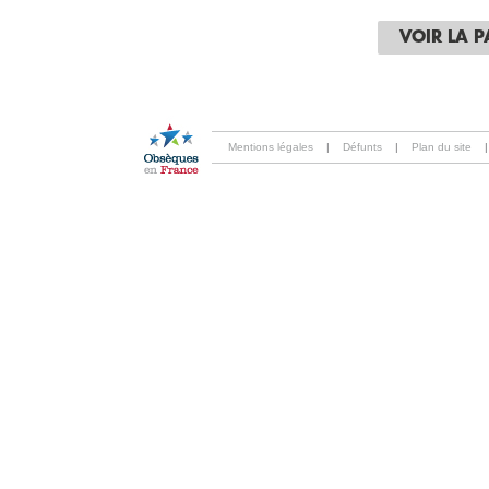
VOIR LA 
Mentions légales
|
Défunts
|
Plan du site
|