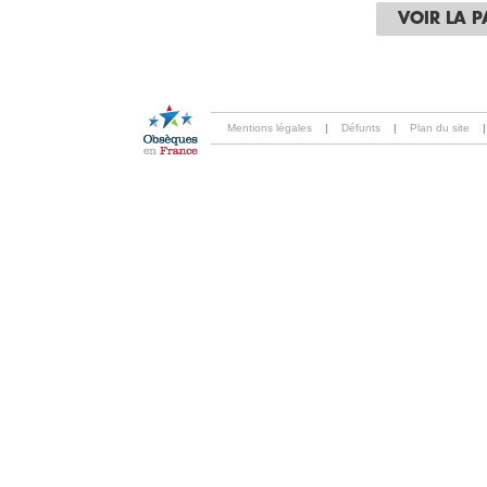
VOIR LA 
Mentions légales
|
Défunts
|
Plan du site
|