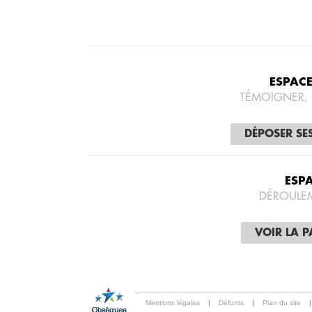
ESPAC
TÉMOIGNER,
DÉPOSER SE
ESP
DÉROULE
VOIR LA 
Mentions légales
|
Défunts
|
Plan du site
|