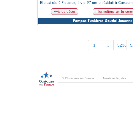
Elle est née à Plaudren, il y a 97 ans et résidait à Cambern
Avis de décès
Informations sur la cér
Pompes Funèbres Goudal Jouenne
1
...
5238
5
© Obsèques en France
|
Mentions légales
|