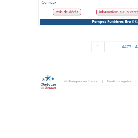
Carmaux.
Avis de décès
Informations sur la cér
Pompes Funèbres Bru
8 Ru
1
...
4477
4
© Obsèques en France
|
Mentions légales
|