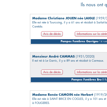
Ils nous ont 
Madame Christiane JOUEN née LAIGLE
(1959/
Elle est née à Tourcoing, il y a 61 ans et résidait à Sarlat-la
Canéda.
Avis de décès
Informations sur la cér
Pompes Funèbres Garrigou
14 rue 
Monsieur André CAMMAS
(1931/2020)
Il est né à Le Garric, il y a 89 ans et résidait à Carmaux.
Avis de décès
Informations sur la cér
Pompes Funèbres Bru
8 Ru
Madame Renée CAMOIN née Herbert
(1919/2
Elle est née à SAINT BRICE EN COGLES, il y a 101 ans et r
à FOUGERES.