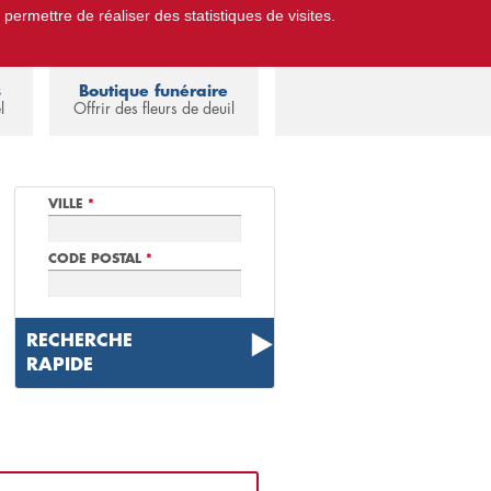
 permettre de réaliser des statistiques de visites.
Pompes Funèbres.
Espace familles
s
Boutique funéraire
l
Offrir des fleurs de deuil
VILLE
*
CODE POSTAL
*
RECHERCHE
RAPIDE