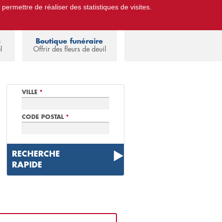
 permettre de réaliser des statistiques de visites.
Pompes Funèbres.
Espace familles
s
Boutique funéraire
l
Offrir des fleurs de deuil
VILLE
*
CODE POSTAL
*
RECHERCHE
RAPIDE