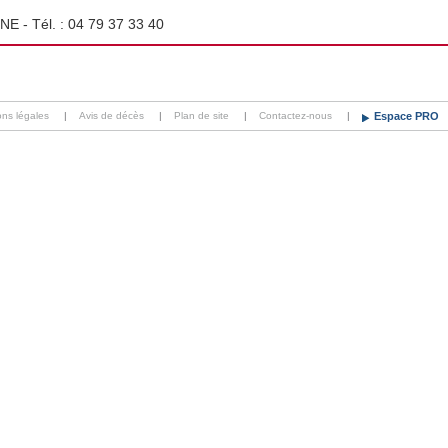
NE - Tél. :
04 79 37 33 40
ons légales
|
Avis de décès
|
Plan de site
|
Contactez-nous
|
Espace PRO