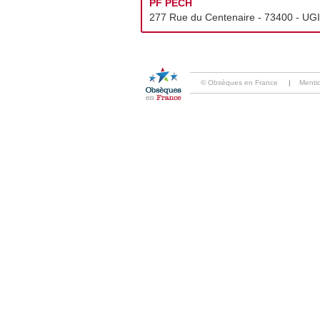
PF PECH
277 Rue du Centenaire - 73400 - UGI
© Obsèques en France
|
Menti