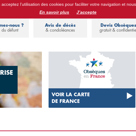
acceptez l’utilisation des cookies pour faciliter votre navigation et nous
ues :
devis obsèques, assurance obsèques, avis de décès, annuaire de 
En savoir plus
J’accepte
mes-nous ?
Avis de décès
Devis Obsèque
 du défunt
& condoléances
gratuit & confidentie
RISE
VOIR LA CARTE
DE FRANCE