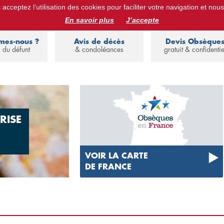
acceptez l’utilisation des cookies pour faciliter votre navigation et nous
ues :
devis obsèques, assurance obsèques, avis de décès, annuaire de 
En savoir plus
J’accepte
mes-nous ?
Avis de décès
Devis Obsèque
 du défunt
& condoléances
gratuit & confidentie
RISE
VOIR LA CARTE
DE FRANCE