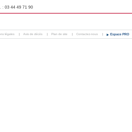
. :
03 44 49 71 90
ons légales
|
Avis de décès
|
Plan de site
|
Contactez-nous
|
Espace PRO