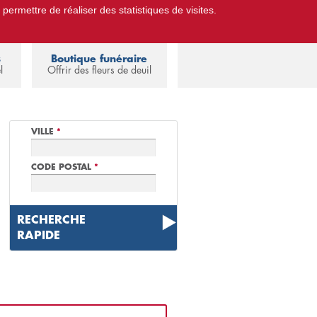
 permettre de réaliser des statistiques de visites.
Pompes Funèbres.
Espace familles
s
Boutique funéraire
l
Offrir des fleurs de deuil
VILLE
*
CODE POSTAL
*
RECHERCHE
RAPIDE