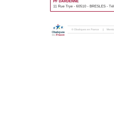
PF DARDENNE
11 Rue Trye - 60510 - BRESLES - Tél
© Obsèques en France
|
Menti