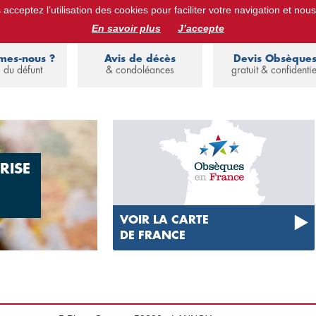
acceptez l’utilisation des cookies pour faciliter votre navigation et nous
ues :
devis obsèques, assurance obsèques, avis de décès, annuaire de 
En savoir plus
J’accepte
mes-nous ?
Avis de décès
Devis Obsèque
 du défunt
& condoléances
gratuit & confidentie
RISE
VOIR LA CARTE
DE FRANCE