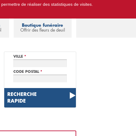
 permettre de réaliser des statistiques de visites.
Pompes Funèbres.
Espace familles
s
Boutique funéraire
l
Offrir des fleurs de deuil
VILLE
*
CODE POSTAL
*
RECHERCHE
RAPIDE