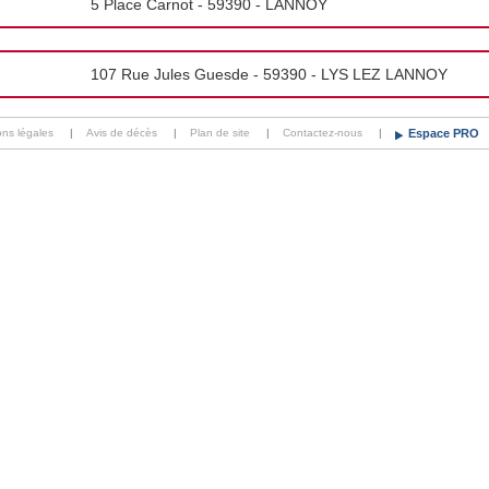
5 Place Carnot - 59390 - LANNOY
107 Rue Jules Guesde - 59390 - LYS LEZ LANNOY
ons légales
|
Avis de décès
|
Plan de site
|
Contactez-nous
|
Espace PRO