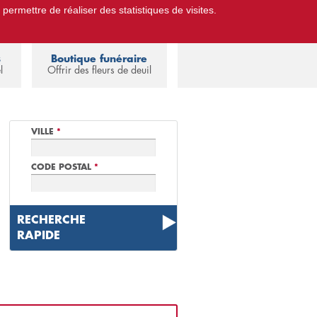
 permettre de réaliser des statistiques de visites.
Pompes Funèbres.
Espace familles
s
Boutique funéraire
l
Offrir des fleurs de deuil
VILLE
*
CODE POSTAL
*
RECHERCHE
RAPIDE