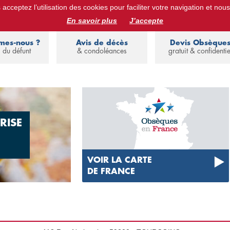
acceptez l’utilisation des cookies pour faciliter votre navigation et nous
ues :
devis obsèques, assurance obsèques, avis de décès, annuaire de 
En savoir plus
J’accepte
mes-nous ?
Avis de décès
Devis Obsèque
 du défunt
& condoléances
gratuit & confidentie
RISE
VOIR LA CARTE
DE FRANCE