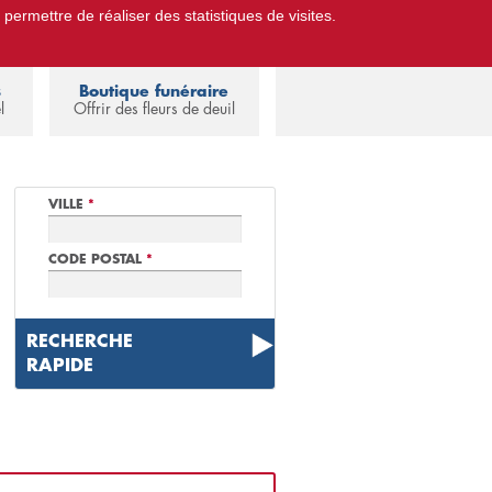
 permettre de réaliser des statistiques de visites.
Pompes Funèbres.
Espace familles
s
Boutique funéraire
l
Offrir des fleurs de deuil
VILLE
*
CODE POSTAL
*
RECHERCHE
RAPIDE