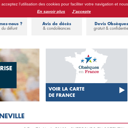
acceptez l’utilisation des cookies pour faciliter votre navigation et nous
ues :
devis obsèques, assurance obsèques, avis de décès, annuaire de 
En savoir plus
J’accepte
mes-nous ?
Avis de décès
Devis Obsèque
 du défunt
& condoléances
gratuit & confidentie
RISE
VOIR LA CARTE
DE FRANCE
NEVILLE