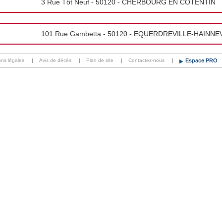
3 Rue Tôt Neuf - 50120 - CHERBOURG EN COTENTIN
101 Rue Gambetta - 50120 - EQUERDREVILLE-HAINNE
ons légales
|
Avis de décès
|
Plan de site
|
Contactez-nous
|
Espace PRO