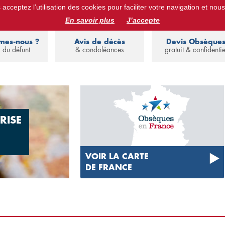
acceptez l’utilisation des cookies pour faciliter votre navigation et nous
ues :
devis obsèques, assurance obsèques, avis de décès, annuaire de 
En savoir plus
J’accepte
mes-nous ?
Avis de décès
Devis Obsèque
 du défunt
& condoléances
gratuit & confidentie
RISE
VOIR LA CARTE
DE FRANCE