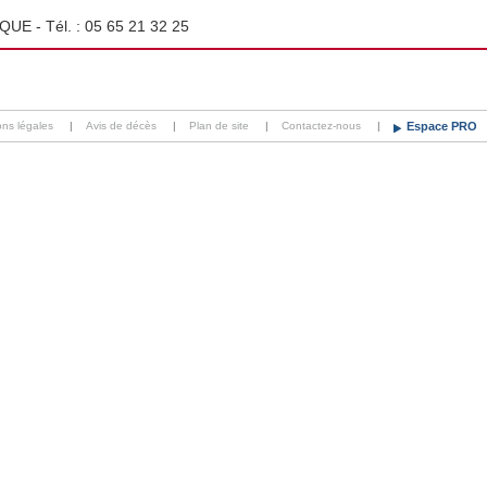
QUE - Tél. :
05 65 21 32 25
ons légales
|
Avis de décès
|
Plan de site
|
Contactez-nous
|
Espace PRO