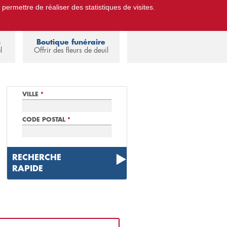
 permettre de réaliser des statistiques de visites.
Pompes Funèbres.
Espace familles
s
Boutique funéraire
l
Offrir des fleurs de deuil
VILLE
*
CODE POSTAL
*
RECHERCHE
RAPIDE