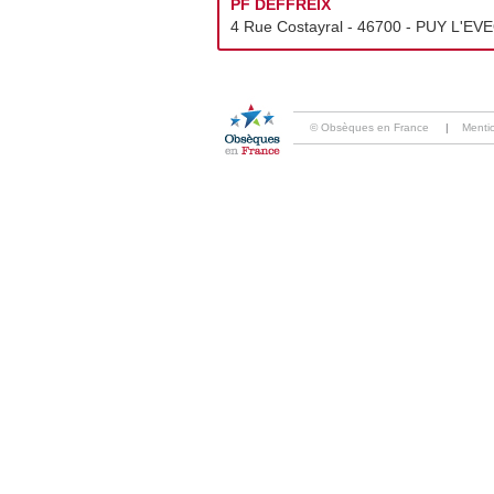
PF DEFFREIX
4 Rue Costayral - 46700 - PUY L'EVE
© Obsèques en France
|
Menti