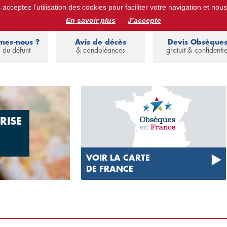
acceptez l’utilisation des cookies pour faciliter votre navigation et nous
ues :
devis obsèques, assurance obsèques, avis de décès, annuaire de 
En savoir plus
J’accepte
mes-nous ?
Avis de décès
Devis Obsèque
 du défunt
& condoléances
gratuit & confidentie
RISE
VOIR LA CARTE
DE FRANCE