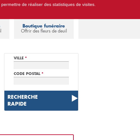
 permettre de réaliser des statistiques de visites.
Pompes Funèbres.
Espace familles
s
Boutique funéraire
l
Offrir des fleurs de deuil
VILLE
*
CODE POSTAL
*
RECHERCHE
RAPIDE