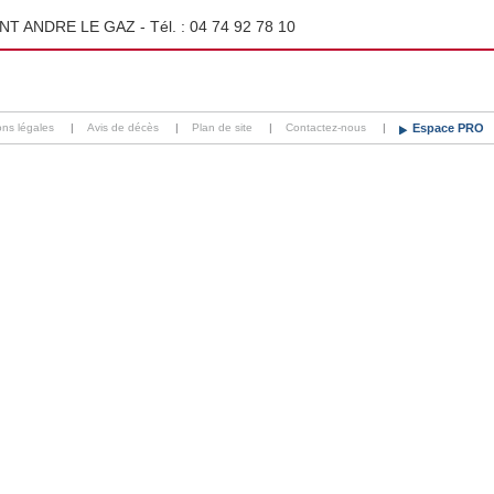
INT ANDRE LE GAZ - Tél. :
04 74 92 78 10
ons légales
|
Avis de décès
|
Plan de site
|
Contactez-nous
|
Espace PRO