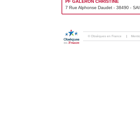
PF GALERON CHRISTINE
7 Rue Alphonse Daudet - 38490 - SA
© Obsèques en France
|
Menti