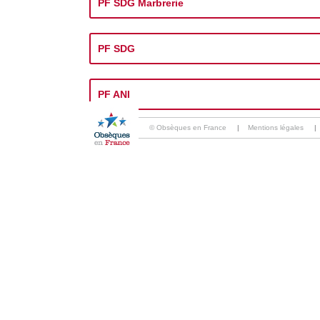
PF SDG Marbrerie
PF SDG
PF ANI
© Obsèques en France
|
Mentions légales
|