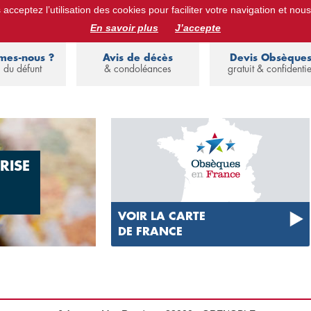
acceptez l’utilisation des cookies pour faciliter votre navigation et nous
ues :
devis obsèques, assurance obsèques, avis de décès, annuaire de 
En savoir plus
J’accepte
mes-nous ?
Avis de décès
Devis Obsèque
 du défunt
& condoléances
gratuit & confidentie
RISE
VOIR LA CARTE
DE FRANCE