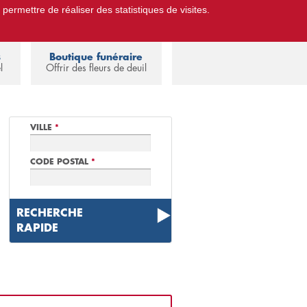
 permettre de réaliser des statistiques de visites.
Pompes Funèbres.
Espace familles
s
Boutique funéraire
l
Offrir des fleurs de deuil
VILLE
*
CODE POSTAL
*
RECHERCHE
RAPIDE