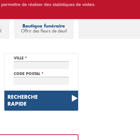
 permettre de réaliser des statistiques de visites.
Pompes Funèbres.
Espace familles
s
Boutique funéraire
l
Offrir des fleurs de deuil
VILLE
*
CODE POSTAL
*
RECHERCHE
RAPIDE