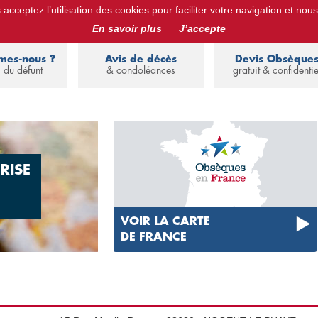
acceptez l’utilisation des cookies pour faciliter votre navigation et nous
ues :
devis obsèques, assurance obsèques, avis de décès, annuaire de 
En savoir plus
J’accepte
mes-nous ?
Avis de décès
Devis Obsèque
 du défunt
& condoléances
gratuit & confidentie
RISE
VOIR LA CARTE
DE FRANCE