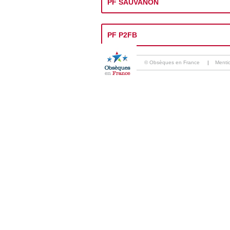
PF SAUVANON
PF P2FB
© Obsèques en France
|
Menti