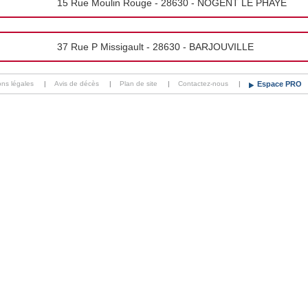
15 Rue Moulin Rouge - 28630 - NOGENT LE PHAYE
37 Rue P Missigault - 28630 - BARJOUVILLE
ons légales
|
Avis de décès
|
Plan de site
|
Contactez-nous
|
Espace PRO