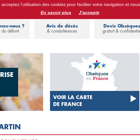
acceptez l’utilisation des cookies pour faciliter votre navigation et nous
ues :
devis obsèques, assurance obsèques, avis de décès, annuaire de 
En savoir plus
J’accepte
mes-nous ?
Avis de décès
Devis Obsèque
 du défunt
& condoléances
gratuit & confidentie
RISE
VOIR LA CARTE
DE FRANCE
ARTIN