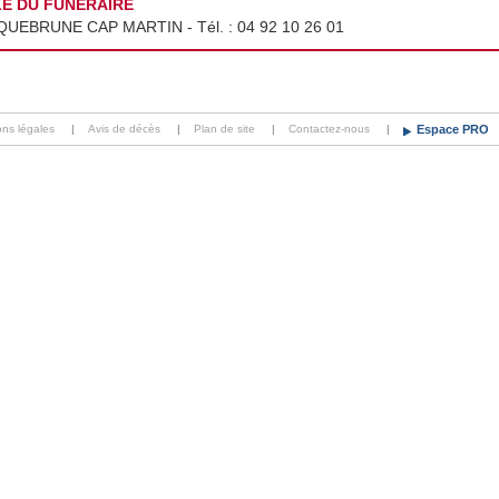
LE DU FUNERAIRE
ROQUEBRUNE CAP MARTIN - Tél. :
04 92 10 26 01
ons légales
|
Avis de décès
|
Plan de site
|
Contactez-nous
|
Espace PRO