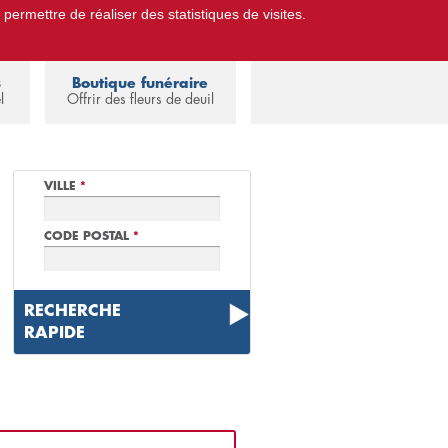
 permettre de réaliser des statistiques de visites.
Pompes Funèbres.
Espace familles
s
Boutique funéraire
l
Offrir des fleurs de deuil
VILLE
*
CODE POSTAL
*
RECHERCHE
RAPIDE