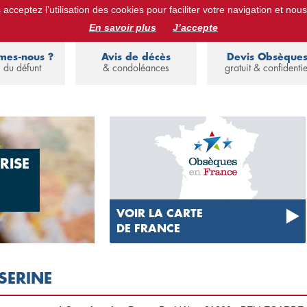
acceptez l’utilisation des cookies pour faciliter votre navigation et nous
ues :
devis obsèques, assurance obsèques, avis de décès, annuaire de 
En savoir plus
J’accepte
mes-nous ?
Avis de décès
Devis Obsèque
 du défunt
& condoléances
gratuit & confidentie
RISE
VOIR LA CARTE
DE FRANCE
SERINE