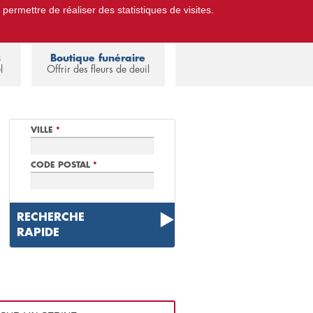
 permettre de réaliser des statistiques de visites.
Pompes Funèbres.
Espace familles
s
Boutique funéraire
l
Offrir des fleurs de deuil
VILLE
*
CODE POSTAL
*
RECHERCHE
RAPIDE