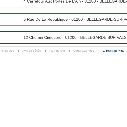
4 Carrefour Aux Portes De L'Ain - 01200 - BELLEGAR
6 Rue De La République - 01200 - BELLEGARDE-SUR-
12 Chemin Cimetière - 01200 - BELLEGARDE SUR VAL
ons légales
|
Avis de décès
|
Plan de site
|
Contactez-nous
|
Espace PRO