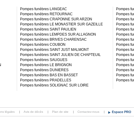
Pompes funèbres LANGEAC
Pompes f
Pompes funèbres RETOURNAC
Pompes f
Pompes funèbres CRAPONNE SUR ARZON
Pompes f
Pompes funèbres LE MONASTIER SUR GAZEILLE
Pompes f
Pompes funèbres SAINT PAULIEN
Pompes f
Pompes funèbres LEMPDES SUR ALLAGNON
Pompes f
Pompes funèbres BRIVES CHARENSAC
Pompes f
Pompes funèbres COUBON
Pompes f
Pompes funèbres SAINT JUST MALMONT
Pompes f
Pompes funèbres SAINT JULIEN DE CHAPTEUIL
Pompes fu
Pompes funèbres SAUGUES
Pompes f
N
Pompes funèbres LE BRIGNON
Pompes fu
Pompes funèbres DUNIERES
Pompes f
Pompes funèbres BAS EN BASSET
Pompes f
Pompes funèbres PRADELLES
Pompes f
Pompes funèbres SOLIGNAC SUR LOIRE
ons légales
|
Avis de décès
|
Plan de site
|
Contactez-nous
|
Espace PRO