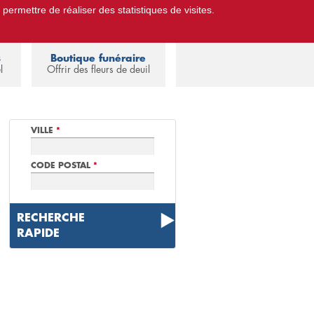
 permettre de réaliser des statistiques de visites.
Pompes Funèbres.
Espace familles
s
Boutique funéraire
l
Offrir des fleurs de deuil
VILLE
*
CODE POSTAL
*
RECHERCHE
RAPIDE