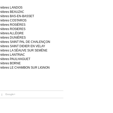
unèbres LANDOS
unèbres BEAUZAC
unèbres BAS-EN-BASSET
unèbres COSTAROS
unèbres ROSIÈRES
unèbres ROSIERES
unèbres ALLÈGRE
unèbres DUNIÈRES
unèbres SAINT PAL DE CHALENÇON
nèbres SAINT DIDIER EN VELAY
unèbres LA SÉAUVE SUR SEMÈNE
nèbres LANTRIAC
unèbres PAULHAGUET
unèbres BORNE
unèbres LE CHAMBON SUR LIGNON
Google+
|