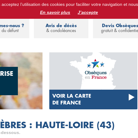
acceptez l’utilisation des cookies pour faciliter votre navigation et nous
ues :
devis obsèques, assurance obsèques, avis de décès, annuaire de 
En savoir plus
J’accepte
mes-nous ?
Avis de décès
Devis Obsèque
 du défunt
& condoléances
gratuit & confidentie
RISE
VOIR LA CARTE
DE FRANCE
BRES : HAUTE-LOIRE (43)
i-dessous.