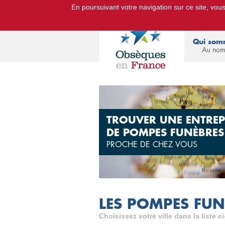
En poursuivant votre navigation sur ce site, vous 
Le Portail d'Informations Obsèq
Qui som
Au nom
TROUVER UNE ENTREP
DE POMPES FUNÈBRES
PROCHE DE CHEZ VOUS
LES POMPES FUNÈ
Choisissez votre ville dans la liste c