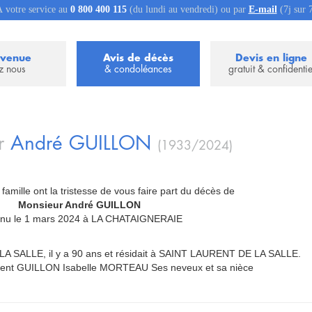
 votre service au
0 800 400 115
(du lundi au vendredi) ou par
E-mail
(7j sur 
nvenue
Avis de décès
Devis en ligne
z nous
& condoléances
gratuit & confidentie
r
André
GUILLON
(1933/2024)
 famille ont la tristesse de vous faire part du décès de
_
Monsieur André GUILLON
_
enu le 1 mars 2024 à LA CHATAIGNERAIE
LA SALLE, il y a 90 ans et résidait à SAINT LAURENT DE LA SALLE.
ent GUILLON Isabelle MORTEAU Ses neveux et sa nièce