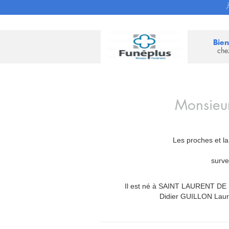
À
Bie
che
Monsieu
Les proches et la
surv
Il est né à SAINT LAURENT DE 
Didier GUILLON Laur