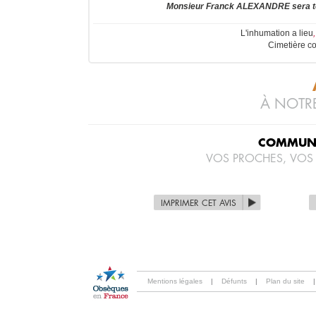
Monsieur Franck ALEXANDRE sera to
L'inhumation a lieu
Cimetière c
À NOTRE
COMMUNI
VOS PROCHES, VOS
IMPRIMER CET AVIS
Mentions légales
|
Défunts
|
Plan du site
|