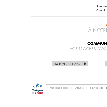
L'inhum
Cimetiè
À NOTRE
COMMUNI
VOS PROCHES, VOS
IMPRIMER CET AVIS
Mentions légales
|
Défunts
|
Plan du site
|