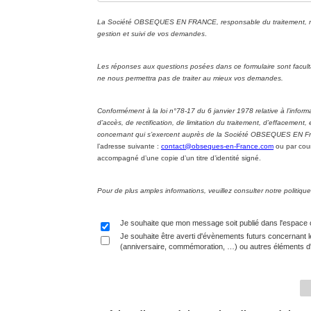
La Société OBSEQUES EN FRANCE, responsable du traitement, met 
gestion et suivi de vos demandes
.
Les réponses aux questions posées dans ce formulaire sont facul
ne nous permettra pas de traiter au mieux vos demandes.
Conformément à la loi n°78-17 du 6 janvier 1978 relative à l’informa
d’accès, de rectification, de limitation du traitement, d’effacement
concernant qui s’exercent auprès de la Société OBSEQUES EN Fran
l’adresse suivante :
contact@obseques-en-France.com
ou par cour
accompagné d’une copie d’un titre d’identité signé.
Pour de plus amples informations, veuillez consulter notre politi
Je souhaite que mon message soit publié dans l'espace
Je souhaite être averti d'évènements futurs concernant l
(anniversaire, commémoration, …) ou autres éléments d'