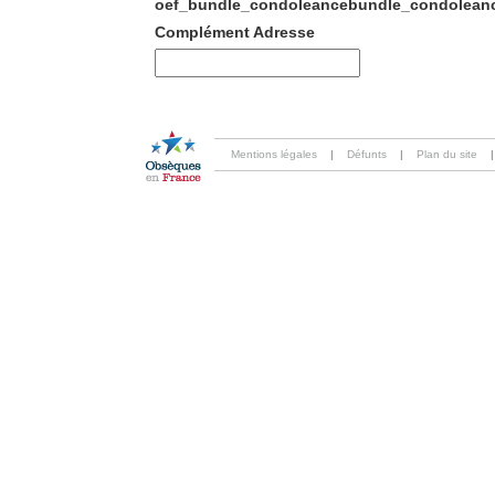
oef_bundle_condoleancebundle_condoleanc
Complément Adresse
Mentions légales
|
Défunts
|
Plan du site
|