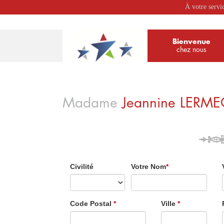
À votre servi
Bienvenue
chez nous
Madame
Jeannine
LERME
Civilité
Votre Nom
*
Code Postal
*
Ville
*