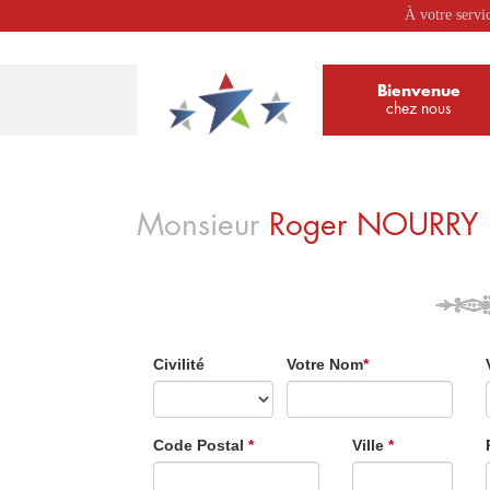
À votre servi
Bienvenue
chez nous
Monsieur
Roger
NOURRY
Civilité
Votre Nom
*
Code Postal
*
Ville
*