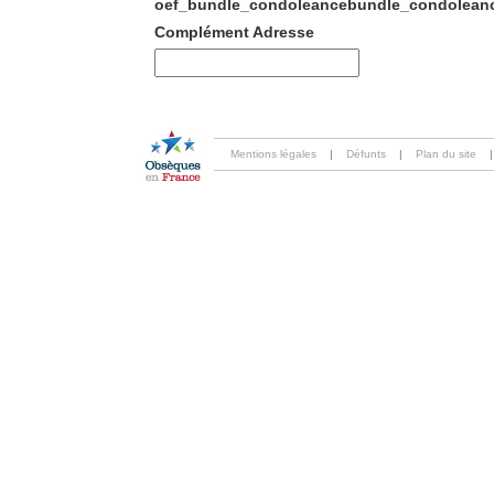
oef_bundle_condoleancebundle_condoleanc
Complément Adresse
Mentions légales
|
Défunts
|
Plan du site
|