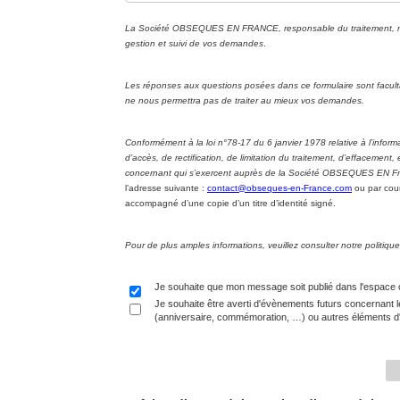
La Société OBSEQUES EN FRANCE, responsable du traitement, met 
gestion et suivi de vos demandes
.
Les réponses aux questions posées dans ce formulaire sont facul
ne nous permettra pas de traiter au mieux vos demandes.
Conformément à la loi n°78-17 du 6 janvier 1978 relative à l’informa
d’accès, de rectification, de limitation du traitement, d’effacement
concernant qui s’exercent auprès de la Société OBSEQUES EN Fran
l’adresse suivante :
contact@obseques-en-France.com
ou par cour
accompagné d’une copie d’un titre d’identité signé.
Pour de plus amples informations, veuillez consulter notre politi
Je souhaite que mon message soit publié dans l'espace
Je souhaite être averti d'évènements futurs concernant l
(anniversaire, commémoration, …) ou autres éléments d'