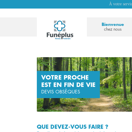
À votre servi
Bienvenue
chez nous
VOTRE PROCHE
EST EN FIN DE VIE
DEVIS OBSÈQUES
QUE DEVEZ-VOUS FAIRE ?