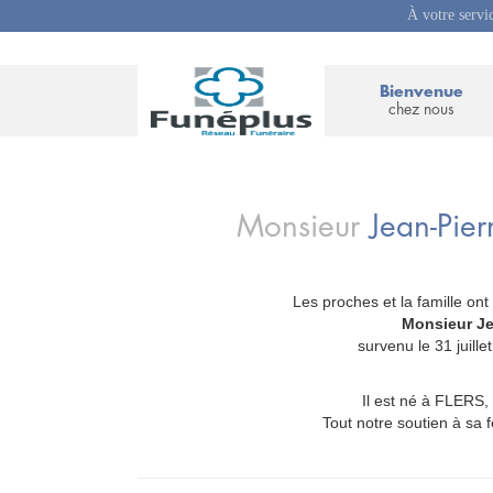
À votre servi
Bienvenue
chez nous
Monsieur
Jean-Pie
Les proches et la famille ont
_
Monsieur J
survenu le 31 jui
Il est né à FLERS, 
Tout notre soutien à sa 