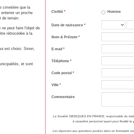
e cimetière que la
Civilité
*
Homme
y enterrer un proche
 de terrain.
Date de naissance
*
e ne peut faire l'objet de
 être rétrocédée à la
Nom & Prénom
*
ui est choisi. Sinon,
E-mail
*
Téléphone
*
unicipalités, et sont
Code postal
*
Ville
*
Commentaire
La Société OBSEQUES EN FRANCE, responsable du traite
à caractère personnel ayant pour finalité la
Les réponses aux questions posées dans ce formulaire son