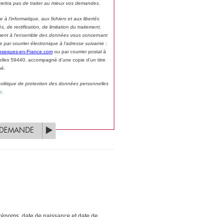
ettra pas de traiter au mieux vos demandes.
à l’informatique, aux fichiers et aux libertés
, de rectification, de limitation du traitement,
ivement à l’ensemble des données vous concernant
ar courrier électronique à l’adresse suivante :
bseques-en-France.com
ou par courrier postal à
lles 59440, accompagné d’une copie d’un titre
né.
 politique de protection des données personnelles
i
.
 DEMANDE
 prénoms, date de naissance et date de