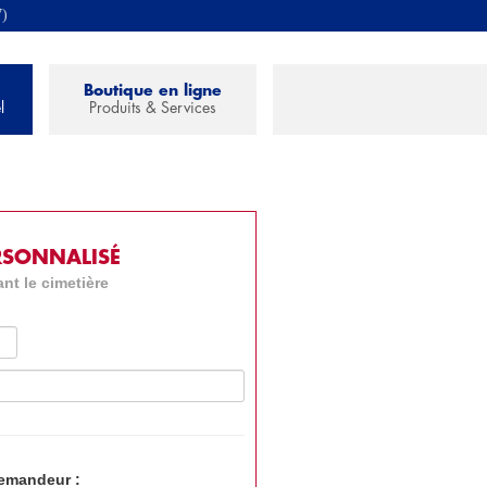
7)
Boutique en ligne
l
Produits & Services
RSONNALISÉ
nt le cimetière
demandeur :