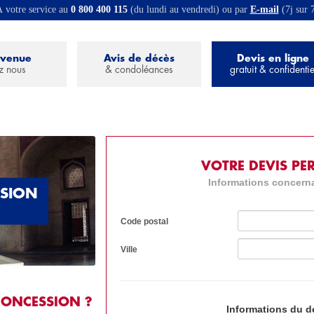
 votre service au
0 800 400 115
(du lundi au vendredi) ou par
E-mail
(7j sur 
nvenue
Avis de décès
Devis en ligne
z nous
& condoléances
gratuit & confidentie
VOTRE DEVIS PE
Informations concerna
SSION
Code postal
Ville
CONCESSION ?
Informations du 