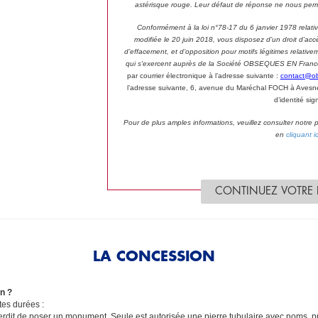
astérisque rouge. Leur défaut de réponse ne nous perm
Conformément à la loi n°78-17 du 6 janvier 1978 relative 
modifiée le 20 juin 2018, vous disposez d’un droit d’accès
d’effacement, et d’opposition pour motifs légitimes relat
qui s’exercent auprès de la Société OBSEQUES EN France p
par courrier électronique à l’adresse suivante :
contact@o
l’adresse suivante, 6, avenue du Maréchal FOCH à Avesne
d’identité sig
Pour de plus amples informations, veuillez consulter notre
en
cliquant ic
CONTINUEZ VOTRE
LA CONCESSION
n ?
tes durées :
 interdit de poser un monument. Seule est autorisée une pierre tubulaire avec noms,