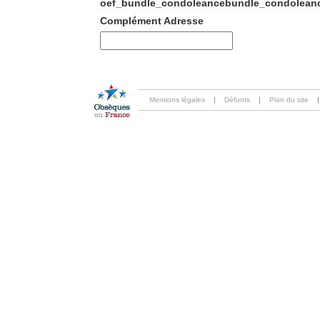
oef_bundle_condoleancebundle_condoleanc
Complément Adresse
Mentions légales
|
Défunts
|
Plan du site
|