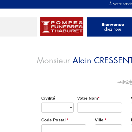
À votre servi
Bienvenue
chez nous
Monsieur
Alain
CRESSEN
Civilité
Votre Nom
*
Code Postal
*
Ville
*