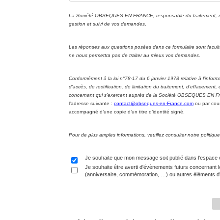
La Société OBSEQUES EN FRANCE, responsable du traitement, met 
gestion et suivi de vos demandes
.
Les réponses aux questions posées dans ce formulaire sont facul
ne nous permettra pas de traiter au mieux vos demandes.
Conformément à la loi n°78-17 du 6 janvier 1978 relative à l’informa
d’accès, de rectification, de limitation du traitement, d’effacement
concernant qui s’exercent auprès de la Société OBSEQUES EN Fran
l’adresse suivante :
contact@obseques-en-France.com
ou par cour
accompagné d’une copie d’un titre d’identité signé.
Pour de plus amples informations, veuillez consulter notre politi
Je souhaite que mon message soit publié dans l'espace
Je souhaite être averti d'évènements futurs concernant l
(anniversaire, commémoration, …) ou autres éléments d'