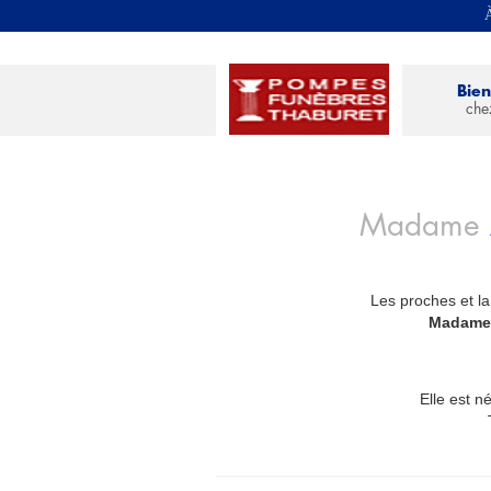
À
Bie
che
Madame
Les proches et la
_
Madame
Elle est né