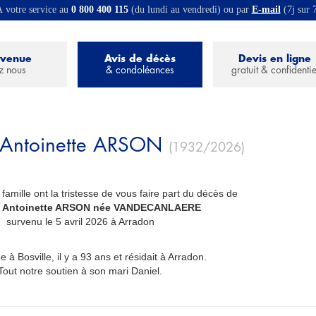
 votre service au
0 800 400 115
(du lundi au vendredi) ou par
E-mail
(7j sur 
nvenue
Avis de décès
Devis en ligne
z nous
& condoléances
gratuit & confidentie
Antoinette
ARSON
(1932/2026)
 famille ont la tristesse de vous faire part du décès de
 Antoinette ARSON née VANDECANLAERE
_
survenu le 5 avril 2026 à Arradon
e à Bosville, il y a 93 ans et résidait à Arradon.
Tout notre soutien à son mari Daniel.