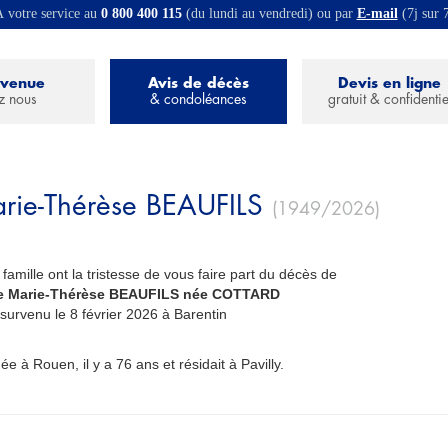
 votre service au
0 800 400 115
(du lundi au vendredi) ou par
E-mail
(7j sur 
nvenue
Avis de décès
Devis en ligne
z nous
& condoléances
gratuit & confidentie
rie-Thérèse
BEAUFILS
(1949/2026)
 famille ont la tristesse de vous faire part du décès de
 Marie-Thérèse BEAUFILS née COTTARD
_
survenu le 8 février 2026 à Barentin
née à Rouen, il y a 76 ans et résidait à Pavilly.