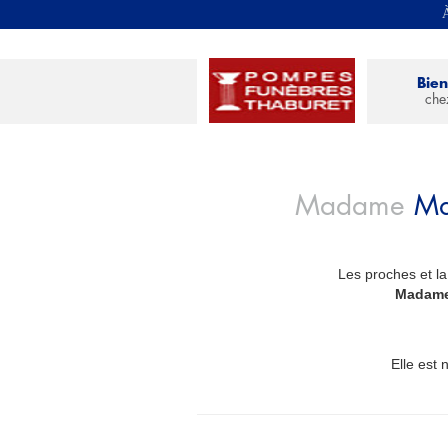
À
Bie
che
Madame
Ma
Les proches et la
_
Madame
Elle est 