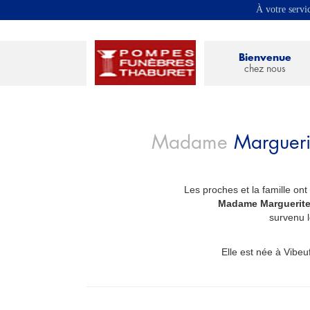
À votre servi
Bienvenue
chez nous
Madame
Marguer
Les proches et la famille ont
_
Madame Marguerit
survenu l
Elle est née à Vibeuf