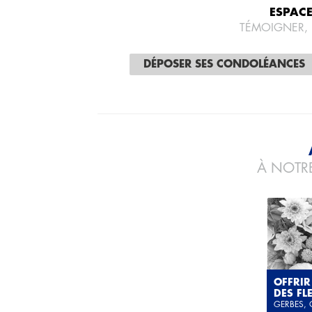
ESPAC
TÉMOIGNER,
DÉPOSER SES CONDOLÉANCES
À NOTRE
OFFRIR
DES FL
GERBES,