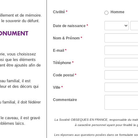
Civilité
*
Homme
illement et de mémoire.
 le souvenir du défunt.
Date de naissance
*
MONUMENT
Nom & Prénom
*
E-mail
*
rie, vous choisissez
si que les éléments
Téléphone
*
nt être ajoutés afin de
Code postal
*
u familial, il est
eur et des décors qui
Ville
*
Commentaire
amilial, il doit fédérer
 le caveau, il est gravé
La Société OBSEQUES EN FRANCE, responsable du traite
mblèmes laïcs.
à caractère personnel ayant pour finalité la
Les réponses aux questions posées dans ce formulaire son