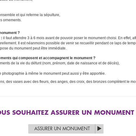
ensemble et qui referme la sépulture,
les ornements.
 monument ?
 :
il faut attendre 3 à 6 mois avant de pouvoir poser le monument choisi. En effet, af
urellement. Il est néanmoins possible de venir se recueillir pendant ce laps de temp
 pose du monument peut être immédiate.
'éléments qui composent et accompagnent le monument ?
léments de la vie du défunt (nom, prénom, date de naissance et de décès),
une photographie à même le monument peut aussi y être apportée.
ons, des vases avec des fleurs, des anges, des croix, des bronzes complètent le 
US SOUHAITEZ ASSURER UN MONUMENT 
ASSURER UN MONUMENT