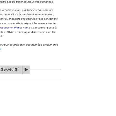
ettra pas de traiter au mieux vos demandes.
à l’informatique, aux fichiers et aux libertés
, de rectification, de limitation du traitement,
ivement à l’ensemble des données vous concernant
ar courrier électronique à l’adresse suivante :
bseques-en-France.com
ou par courrier postal à
lles 59440, accompagné d’une copie d’un titre
né.
 politique de protection des données personnelles
i
.
 DEMANDE