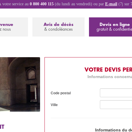
 votre service au
0 800 400 115
(du lundi au vendredi) ou par
E-mail
(7j sur 
nvenue
Avis de décès
Devis en ligne
z nous
& condoléances
gratuit & confidentie
VOTRE DEVIS PE
Informations concerna
Code postal
Ville
NT
Informations du 