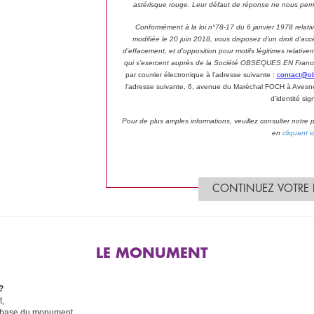
astérisque rouge. Leur défaut de réponse ne nous perm
Conformément à la loi n°78-17 du 6 janvier 1978 relative 
modifiée le 20 juin 2018, vous disposez d’un droit d’accès
d’effacement, et d’opposition pour motifs légitimes relat
qui s’exercent auprès de la Société OBSEQUES EN France p
par courrier électronique à l’adresse suivante :
contact@o
l’adresse suivante, 6, avenue du Maréchal FOCH à Avesne
d’identité sig
Pour de plus amples informations, veuillez consulter notre
en
cliquant ic
CONTINUEZ VOTRE
LE MONUMENT
?
t,
a base du monument,