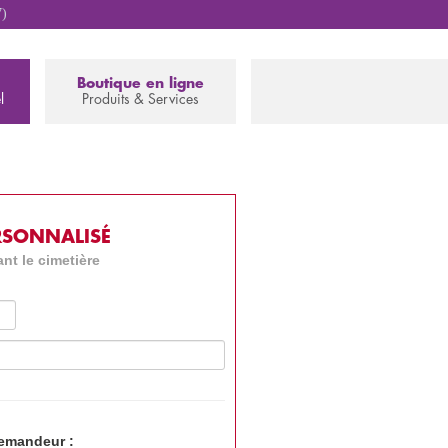
7)
Boutique en ligne
l
Produits & Services
RSONNALISÉ
nt le cimetière
demandeur :