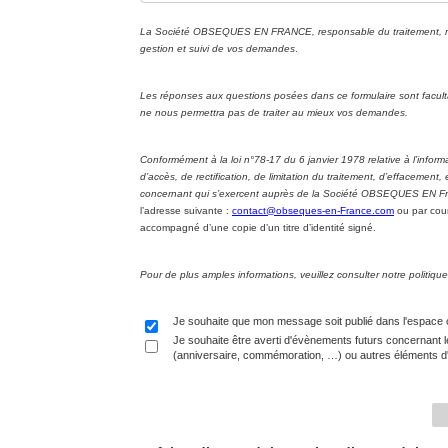
La Société OBSEQUES EN FRANCE, responsable du traitement, met 
gestion et suivi de vos demandes
.
Les réponses aux questions posées dans ce formulaire sont facul
ne nous permettra pas de traiter au mieux vos demandes.
Conformément à la loi n°78-17 du 6 janvier 1978 relative à l’informa
d’accès, de rectification, de limitation du traitement, d’effacement
concernant qui s’exercent auprès de la Société OBSEQUES EN Fran
l’adresse suivante :
contact@obseques-en-France.com
ou par cour
accompagné d’une copie d’un titre d’identité signé.
Pour de plus amples informations, veuillez consulter notre politi
Je souhaite que mon message soit publié dans l'espace
Je souhaite être averti d'évènements futurs concernant l
(anniversaire, commémoration, …) ou autres éléments d'