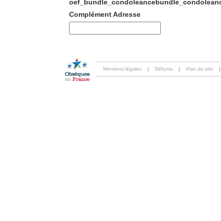
oef_bundle_condoleancebundle_condoleanc
Complément Adresse
Mentions légales
|
Défunts
|
Plan du site
|