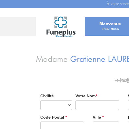
À votre servi
Bienvenue
chez nous
Madame
Gratienne
LAUR
Civilité
Votre Nom
*
Code Postal
*
Ville
*