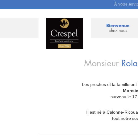
À votre servi
Bienvenue
chez nous
Monsieur
Rol
Les proches et la famille ont
_
Monsie
survenu le 17
Il est né à Calonne-Ricouart
Tout notre so