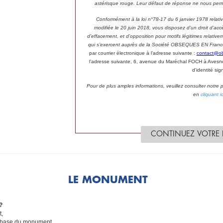
astérisque rouge. Leur défaut de réponse ne nous perm
Conformément à la loi n°78-17 du 6 janvier 1978 relative 
modifiée le 20 juin 2018, vous disposez d’un droit d’accès
d’effacement, et d’opposition pour motifs légitimes relat
qui s’exercent auprès de la Société OBSEQUES EN France p
par courrier électronique à l’adresse suivante :
contact@o
l’adresse suivante, 6, avenue du Maréchal FOCH à Avesne
d’identité sig
Pour de plus amples informations, veuillez consulter notre
en
cliquant ic
CONTINUEZ VOTRE
LE MONUMENT
?
t,
a base du monument,