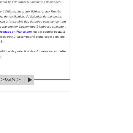
ettra pas de traiter au mieux vos demandes.
à l’informatique, aux fichiers et aux libertés
, de rectification, de limitation du traitement,
ivement à l’ensemble des données vous concernant
ar courrier électronique à l’adresse suivante :
bseques-en-France.com
ou par courrier postal à
lles 59440, accompagné d’une copie d’un titre
né.
 politique de protection des données personnelles
i
.
 DEMANDE