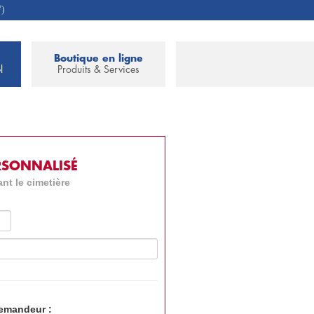
7)
Boutique en ligne
l
Produits & Services
RSONNALISÉ
nt le cimetière
demandeur :