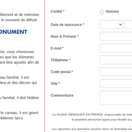
Civilité
*
Homme
illement et de mémoire.
 le souvenir du défunt.
Date de naissance
*
MONUMENT
Nom & Prénom
*
E-mail
*
rie, vous choisissez
si que les éléments
Téléphone
*
nt être ajoutés afin de
Code postal
*
u familial, il est
eur et des décors qui
Ville
*
Commentaire
amilial, il doit fédérer
 le caveau, il est gravé
La Société OBSEQUES EN FRANCE, responsable du traite
mblèmes laïcs.
à caractère personnel ayant pour finalité la
Les réponses aux questions posées dans ce formulaire son