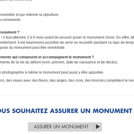
ensemble et qui referme la sépulture,
les ornements.
 monument ?
 :
il faut attendre 3 à 6 mois avant de pouvoir poser le monument choisi. En effet, af
urellement. Il est néanmoins possible de venir se recueillir pendant ce laps de temp
 pose du monument peut être immédiate.
'éléments qui composent et accompagnent le monument ?
léments de la vie du défunt (nom, prénom, date de naissance et de décès),
une photographie à même le monument peut aussi y être apportée.
ons, des vases avec des fleurs, des anges, des croix, des bronzes complètent le 
US SOUHAITEZ ASSURER UN MONUMENT 
ASSURER UN MONUMENT