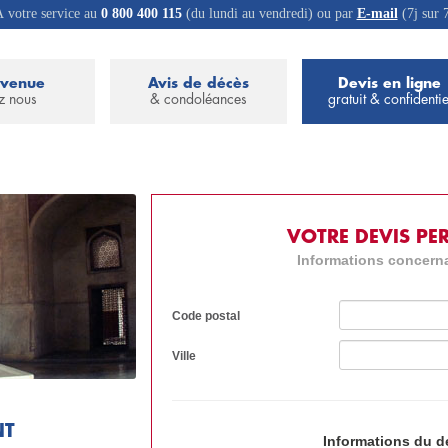
 votre service au
0 800 400 115
(du lundi au vendredi) ou par
E-mail
(7j sur 
nvenue
Avis de décès
Devis en ligne
z nous
& condoléances
gratuit & confidentie
VOTRE DEVIS PE
Informations concerna
Code postal
Ville
NT
Informations du 