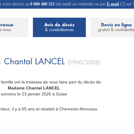
 votre service au
0 800 400 115
(du lundi au vendredi) ou par
E-mail
(7j sur 
nvenue
Avis de décès
Devis en ligne
z nous
& condoléances
gratuit & confidentie
e
Chantal
LANCEL
(1960/2026)
 famille ont la tristesse de vous faire part du décès de
_
Madame Chantal LANCEL
_
survenu le 23 janvier 2026 à Guise
hieux, il y a 65 ans et résidait à Chevresis-Monceau.