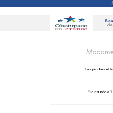
À
Bie
che
Madam
Les proches et la
Elle est née à T