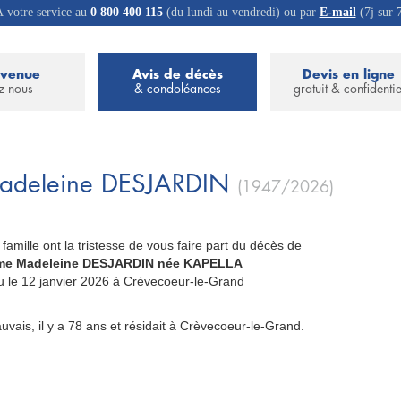
 votre service au
0 800 400 115
(du lundi au vendredi) ou par
E-mail
(7j sur 
nvenue
Avis de décès
Devis en ligne
z nous
& condoléances
gratuit & confidentie
adeleine
DESJARDIN
(1947/2026)
 famille ont la tristesse de vous faire part du décès de
e Madeleine DESJARDIN née KAPELLA
_
u le 12 janvier 2026 à Crèvecoeur-le-Grand
uvais, il y a 78 ans et résidait à Crèvecoeur-le-Grand.