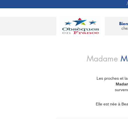
À
Bie
che
Madame
M
Les proches et la
_
Madam
surven
Elle est née à Bea