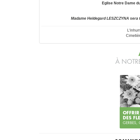
Eglise Notre Dame d
Madame Heldegard LESZCZYNA sera to
L'inhum
Cimetiè
À NOTRE
OFFRIR
DES FL
GERBES,