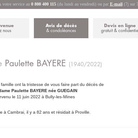
 votre service au
0 800 400 115
(du lundi au vendredi) ou par
E-mail
(7j sur 
nvenue
Avis de décès
Devis en ligne
z nous
& condoléances
gratuit & confidentie
e
Paulette
BAYERE
(1940/2022)
 famille ont la tristesse de vous faire part du décès de
dame Paulette BAYERE née GUEGAIN
_
rvenu le 11 juin 2022 à Bully-les-Mines
e à Cambrai, il y a 82 ans et résidait à Proville.