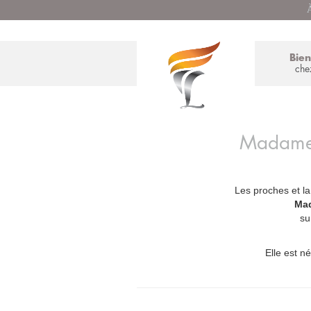
À
Bie
che
Madam
Les proches et la
_
Ma
su
Elle est né