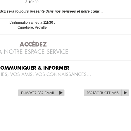
à 10h30
E sera toujours présente dans nos pensées et notre cœur…
L'inhumation a lieu
à 11h30
:
Cimetière, Proville
ACCÉDEZ
À NOTRE ESPACE SERVICE
COMMUNIQUER & INFORMER
HES, VOS AMIS, VOS CONNAISSANCES…
ENVOYER PAR EMAIL
PARTAGER CET AVIS