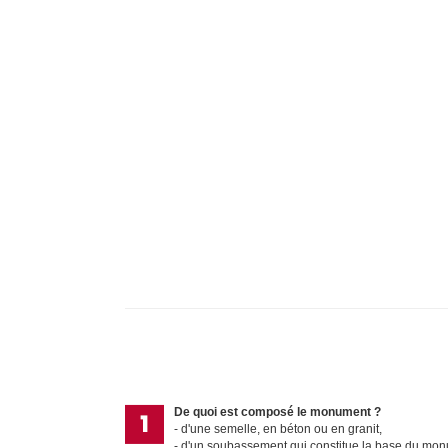
De quoi est composé le monument ?
d'une semelle, en béton ou en granit,
d'un soubassement qui constitue la base du mo