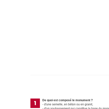
De quoi est composé le monument ?
d'une semelle, en béton ou en granit,
d'un soubassement qui constitue la base du mo