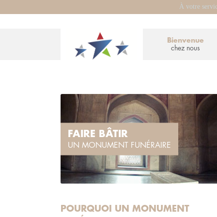
À votre servi
Bienvenue
chez nous
FAIRE BÂTIR
UN MONUMENT FUNÉRAIRE
POURQUOI UN MONUMENT