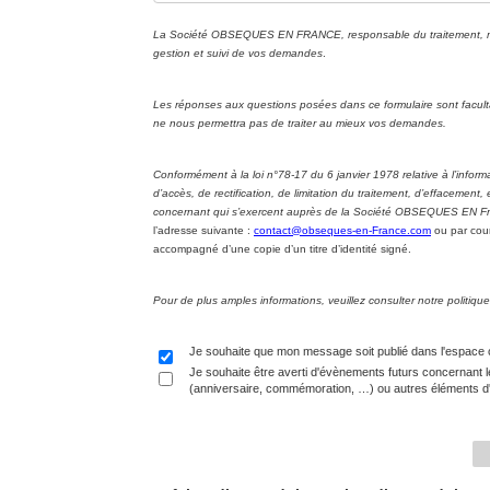
La Société OBSEQUES EN FRANCE, responsable du traitement, met 
gestion et suivi de vos demandes
.
Les réponses aux questions posées dans ce formulaire sont facul
ne nous permettra pas de traiter au mieux vos demandes.
Conformément à la loi n°78-17 du 6 janvier 1978 relative à l’informa
d’accès, de rectification, de limitation du traitement, d’effacement
concernant qui s’exercent auprès de la Société OBSEQUES EN Fran
l’adresse suivante :
contact@obseques-en-France.com
ou par cour
accompagné d’une copie d’un titre d’identité signé.
Pour de plus amples informations, veuillez consulter notre politi
Je souhaite que mon message soit publié dans l'espace
Je souhaite être averti d'évènements futurs concernant l
(anniversaire, commémoration, …) ou autres éléments d'