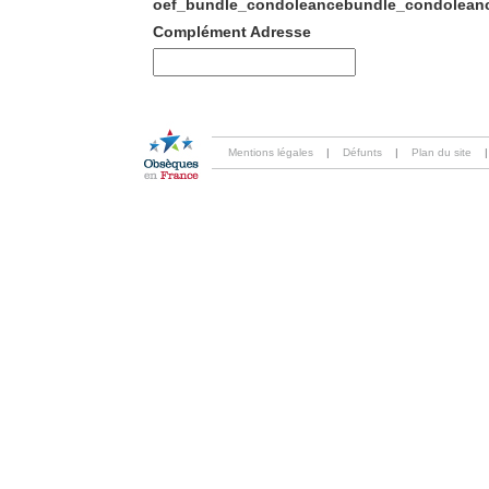
oef_bundle_condoleancebundle_condoleanc
Complément Adresse
Mentions légales
|
Défunts
|
Plan du site
|