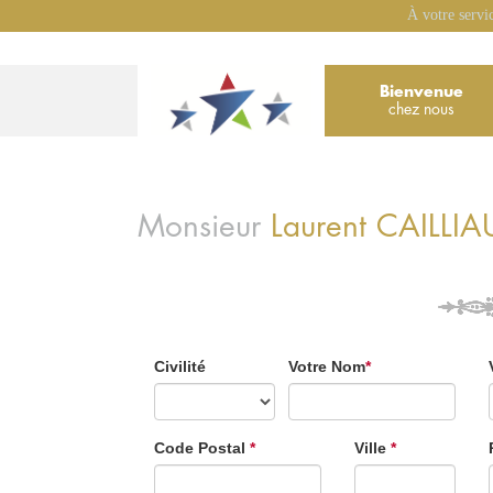
À votre servi
Bienvenue
chez nous
Monsieur
Laurent
CAILLIA
Civilité
Votre Nom
*
Code Postal
*
Ville
*