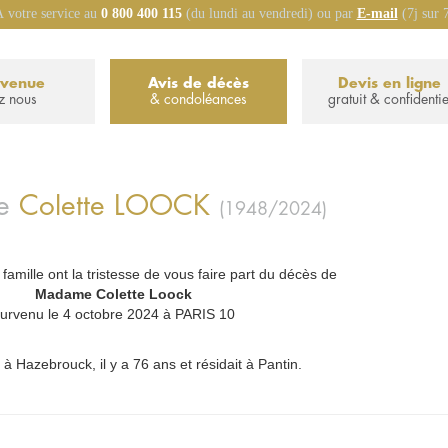
 votre service au
0 800 400 115
(du lundi au vendredi) ou par
E-mail
(7j sur 
nvenue
Avis de décès
Devis en ligne
z nous
& condoléances
gratuit & confidentie
e
Colette
LOOCK
(1948/2024)
 famille ont la tristesse de vous faire part du décès de
_
Madame Colette Loock
_
urvenu le 4 octobre 2024 à PARIS 10
 à Hazebrouck, il y a 76 ans et résidait à Pantin.