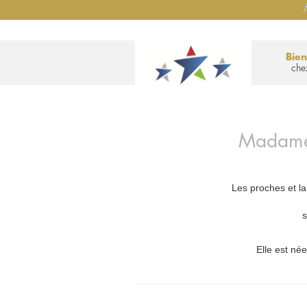
À
Bie
che
Madam
Les proches et la
s
Elle est née