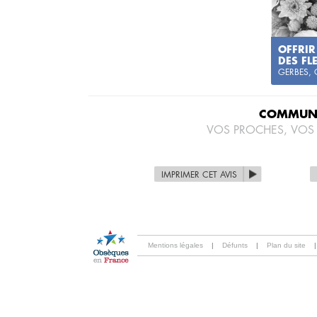
OFFRIR
DES FL
GERBES,
COMMUNI
VOS PROCHES, VOS
IMPRIMER CET AVIS
Mentions légales
|
Défunts
|
Plan du site
|